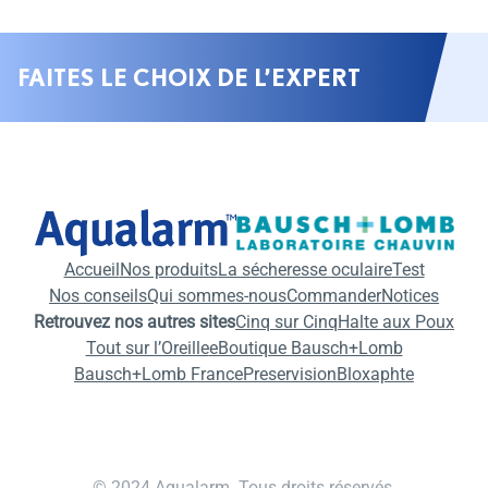
FAITES LE CHOIX DE L’EXPERT
Accueil
Nos produits
La sécheresse oculaire
Test
Nos conseils
Qui sommes-nous
Commander
Notices
Retrouvez nos autres sites
Cinq sur Cinq
Halte aux Poux
Tout sur l’Oreille
eBoutique Bausch+Lomb
Bausch+Lomb France
Preservision
Bloxaphte
© 2024 Aqualarm. Tous droits réservés.