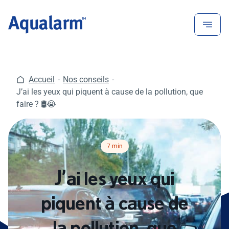
Aller
au
contenu
Accueil
Nos conseils
J’ai les yeux qui piquent à cause de la pollution, que
faire ? 🛢️😭
Temps de lecture :
7 min
J’ai les yeux qui
piquent à cause de
la pollution, que