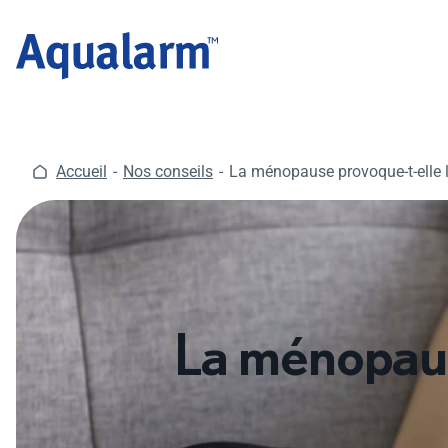
Aller
au
contenu
Accueil
Nos conseils
La ménopause provoque-t-elle les 
La ménopause