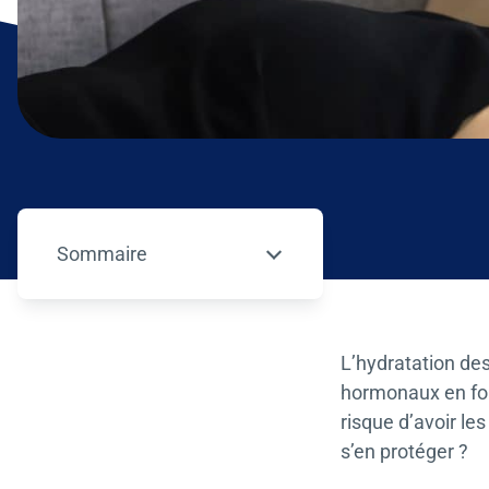
Sommaire
– appuyez sur le bouton pour sélectionner un
L’hydratation de
hormonaux en font
risque d’avoir le
s’en protéger ?