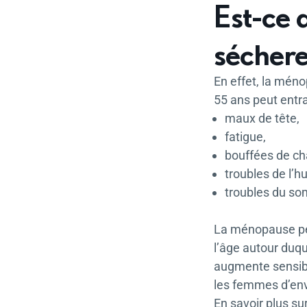
Est-ce 
séchere
En effet, la méno
55 ans peut entr
maux de tête,
fatigue,
bouffées de ch
troubles de l’h
troubles du s
La ménopause peu
l’âge autour duqu
augmente sensibl
les femmes d’env
En savoir plus su