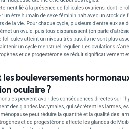
ctement lié à la présence de follicules ovariens, dont le r
 : un être humain de sexe féminin naît avec un stock de fo
s de la vie. Pour chaque cycle, plusieurs d’entre eux se
émet un ovule, puis tous disparaissent (on parle d’atrésie
 follicules atteint un niveau très bas, ils ne sont plus 
ntenir un cycle menstruel régulier. Les ovulations s’arrê
ogènes et de progestérone se réduit significativement et q
es bouleversements hormonaux a
ion oculaire ?
onales peuvent avoir des conséquences directes sur l’hy
nt des glandes lacrymales, qui sécrètent les larmes, est
 ménopause peut réduire la quantité et la qualité des lar
trogènes et de progestérone affecte les glandes de Meibo