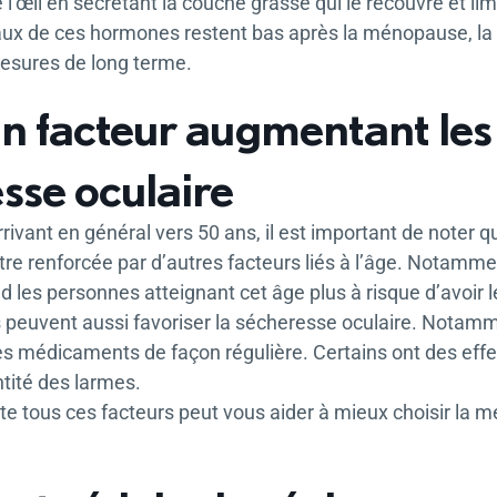
e l’œil en sécrétant la couche grasse qui le recouvre et li
x de ces hormones restent bas après la ménopause, la s
esures de long terme.
 un facteur augmentant les
sse oculaire
vant en général vers 50 ans, il est important de noter qu
re renforcée par d’autres facteurs liés à l’âge. Notamme
nd les personnes atteignant cet âge plus à risque d’avoir 
s peuvent aussi favoriser la sécheresse oculaire. Notamm
es médicaments de façon régulière. Certains ont des effe
ntité des larmes.
e tous ces facteurs peut vous aider à mieux choisir la 