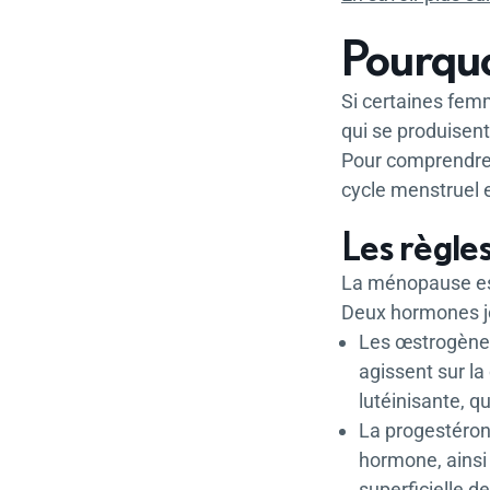
Pourquo
Si certaines fem
qui se produisent
Pour comprendre 
cycle menstruel 
Les règle
La ménopause es
Deux hormones jou
Les œstrogènes
agissent sur la
lutéinisante, qu
La progestérone
hormone, ainsi
superficielle d