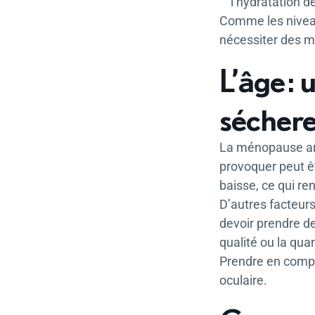
l’hydratation d
Comme les niveau
nécessiter des m
L’âge :
séchere
La ménopause arri
provoquer peut êt
baisse, ce qui re
D’autres facteur
devoir prendre d
qualité ou la qua
Prendre en compt
oculaire.