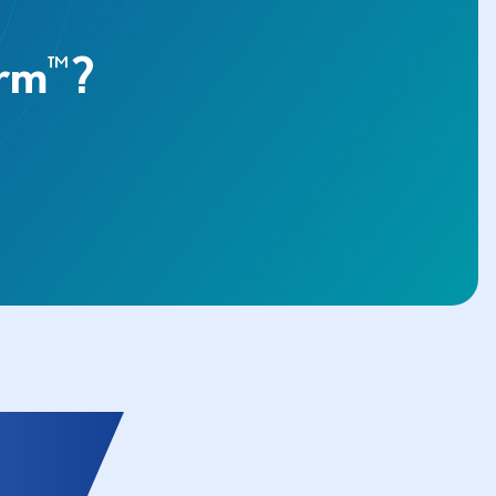
arm
?
™