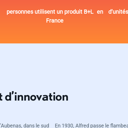
personnes utilisent un produit B+L en
d’unité
France
t d’innovation
’Aubenas, dans le sud
En 1930, Alfred passe le flambeau