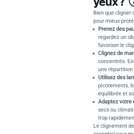
yeux ? 
Bien que cligner 
pour mieux protég
Prenez des paus
regardez un ob
favoriser le cl
Clignez de ma
concentrés. Es
une répartitio
Utilisez des la
picotements, b
équilibrée et s
Adaptez votre
secs ou climati
trop rapidemen
Le clignement des
essentiel pour ma