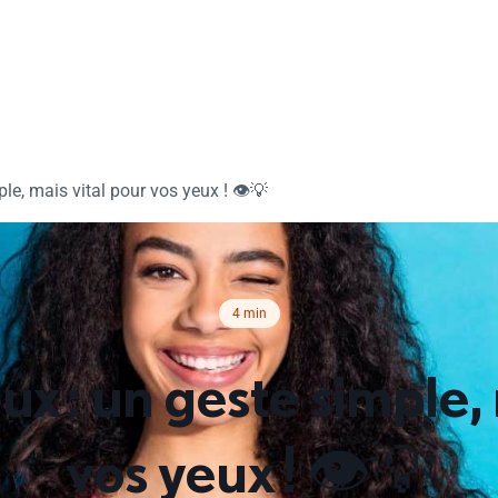
le, mais vital pour vos yeux ! 👁️💡
Temps de lecture :
4 min
ux : un geste simple, 
vos yeux ! 👁️💡