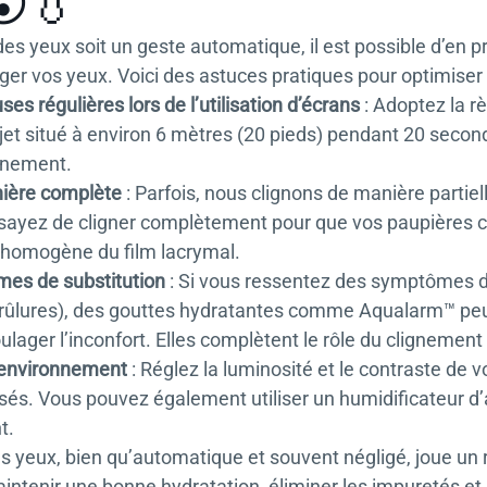
😮💧
des yeux soit un geste automatique, il est possible d’en 
er vos yeux. Voici des astuces pratiques pour optimiser 
es régulières lors de l’utilisation d’écrans
: Adoptez la r
jet situé à environ 6 mètres (20 pieds) pendant 20 seco
ignement.
nière complète
: Parfois, nous clignons de manière partie
sayez de cligner complètement pour que vos paupières cou
n homogène du film lacrymal.
rmes de substitution
: Si vous ressentez des symptômes d
rûlures), des gouttes hydratantes comme Aqualarm™ peuv
oulager l’inconfort. Elles complètent le rôle du clignement 
 environnement
: Réglez la luminosité et le contraste de 
sés. Vous pouvez également utiliser un humidificateur d’
t.
 yeux, bien qu’automatique et souvent négligé, joue un rôl
intenir une bonne hydratation, éliminer les impuretés et