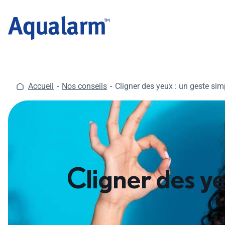
Aller
au
contenu
Accueil
Nos conseils
Cligner des yeux : un geste simp
Cligner des ye