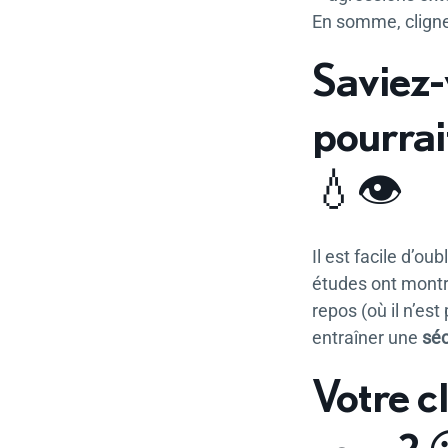
En somme, cligner
Saviez-
pourrait
💧👁️
Il est facile d’o
études ont mont
repos (où il n’e
entraîner une
séc
Votre c