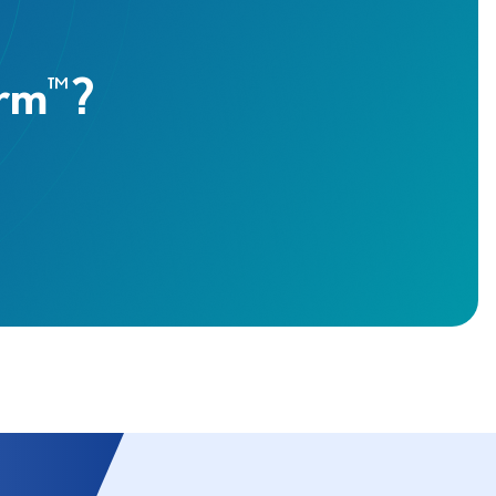
arm
?
™