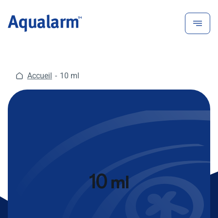
Aller
au
contenu
Accueil
10 ml
10 ml