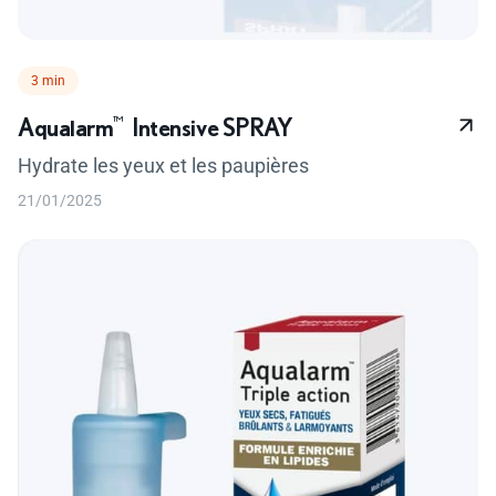
Temps de lecture :
3 min
Aqualarm
™
Intensive SPRAY
Hydrate les yeux et les paupières
21/01/2025