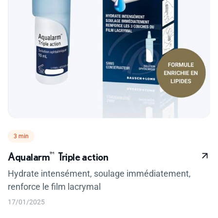
Temps de lecture :
3 min
Aqualarm
™
Triple action
Hydrate intensément, soulage immédiatement,
renforce le film lacrymal
17/01/2025