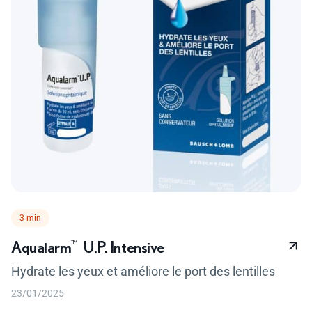
Temps de lecture :
3 min
Aqualarm
™
U.P. Intensive
Hydrate les yeux et améliore le port des lentilles
23/01/2025