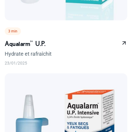
Temps de lecture :
3 min
Aqualarm
™
U.P.
Hydrate et rafraîchit
23/01/2025