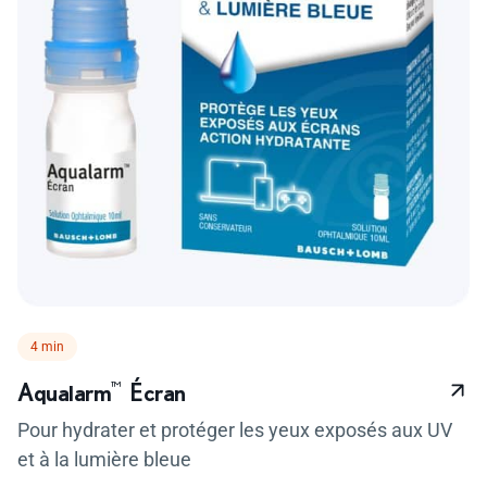
Temps de lecture :
4 min
Aqualarm
™
Écran
Pour hydrater et protéger les yeux exposés aux UV
et à la lumière bleue